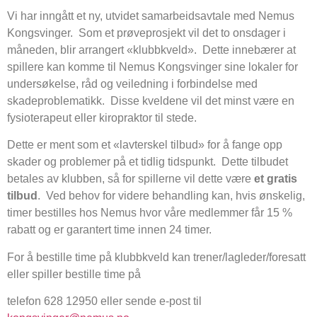
Vi har inngått et ny, utvidet samarbeidsavtale med Nemus
Kongsvinger. Som et prøveprosjekt vil det to onsdager i
måneden, blir arrangert «klubbkveld». Dette innebærer at
spillere kan komme til Nemus Kongsvinger sine lokaler for
undersøkelse, råd og veiledning i forbindelse med
skadeproblematikk. Disse kveldene vil det minst være en
fysioterapeut eller kiropraktor til stede.
Dette er ment som et «lavterskel tilbud» for å fange opp
skader og problemer på et tidlig tidspunkt. Dette tilbudet
betales av klubben, så for spillerne vil dette være
et gratis
tilbud
. Ved behov for videre behandling kan, hvis ønskelig,
timer bestilles hos Nemus hvor våre medlemmer får 15 %
rabatt og er garantert time innen 24 timer.
For å bestille time på klubbkveld kan trener/lagleder/foresatt
eller spiller bestille time på
telefon 628 12950 eller sende e-post til