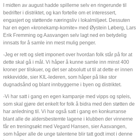
I midten av august hadde spillerne selv en ringerunde til
bedrifter i distriktet, og kan fortelle om et interessert,
engasjert og støttende næringsliv i lokalmiljøet. Dessuten
har en egen «kronekamp-komite» med Øystein Løberg, Lars
Erik Fremming og Aasvangen selv lagt ned en betydelig
innsats for å samle inn mest mulig penger.
-Jeg er rett og slett imponert over hvordan folk står på for at
dette skal gå i mål. Vi håper å kunne samle inn minst 400
kroner per tilskuer, og det ser absolutt ut til at dette er innen
rekkevidde, sier KIL-lederen, som håper på like stor
dugnadsånd og blant innbyggerne i byen og distriktet.
-Vi har satt i gang en egen kampanje med vipps og spleis,
som skal gjøre det enkelt for folk å bidra med den støtten de
har anledning til. Vi har også satt i gang en konkurranse
blant alle de aldersbestemte lagene i klubben der vinnerne
får en treningsøkt med Vegard Hansen, sier Aasvangen,
som håper alle de unge talentene blir tatt godt imot i denne