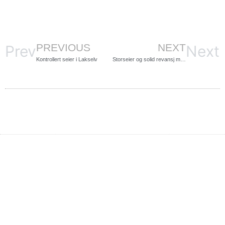
KIL Fotball's festdag
og kronekamp for A-
lag kvinner
10.september
PREVIOUS
NEXT
Prev
Next
Kontrollert seier i Lakselv
Vi jobber for å videreutvikle KIL Fotballs
Storseier og solid revansj mot Bjørnevatn
A-lag kvinner som nå hevder seg helt i
toppen av nye 2.div. I den forbindelse
arrangerer vi en kronekamp søndag 10.
september. Vi håper du er interessert i å
være med på denne viktige satsingen for
kvinnefotballen i regionen. Du kan
allerede nå gi ditt bidrag her med et
valgfritt beløp.
Klikk her for mer informasjon