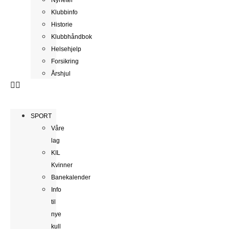
Klubbinfo
Historie
Klubbhåndbok
Helsehjelp
Forsikring
Årshjul
SPORT
Våre
lag
KIL
Kvinner
Banekalender
Info
til
nye
kull