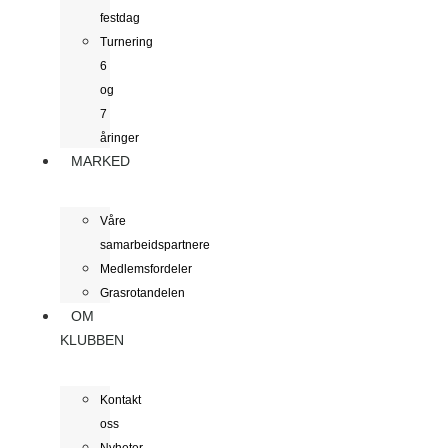
festdag
Turnering
6
og
7
åringer
MARKED
Våre
samarbeidspartnere
Medlemsfordeler
Grasrotandelen
OM
KLUBBEN
Kontakt
oss
Nyheter