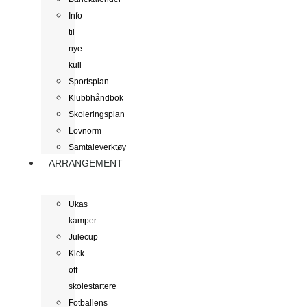
Info
til
nye
kull
Sportsplan
Klubbhåndbok
Skoleringsplan
Lovnorm
Samtaleverktøy
ARRANGEMENT
Ukas
kamper
Julecup
Kick-
off
skolestartere
Fotballens