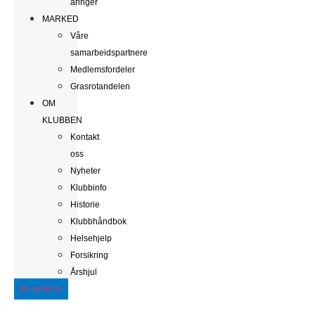
åringer
MARKED
Våre
samarbeidspartnere
Medlemsfordeler
Grasrotandelen
OM
KLUBBEN
Kontakt
oss
Nyheter
Klubbinfo
Historie
Klubbhåndbok
Helsehjelp
Forsikring
Årshjul
Bli medlem