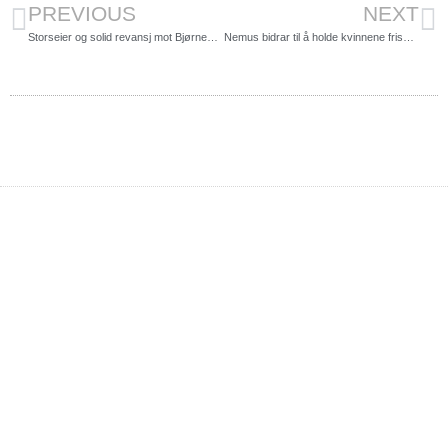
PREVIOUS
NEXT
Storseier og solid revansj mot Bjørnevatn
Nemus bidrar til å holde kvinnene friske, skadefrie og spillesugne