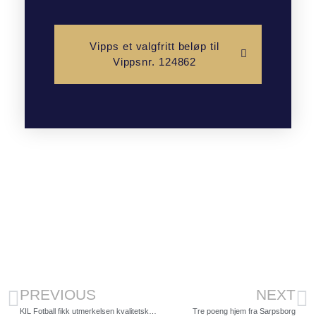
Vipps et valgfritt beløp til
Vippsnr. 124862
PREVIOUS
NEXT
KIL Fotball fikk utmerkelsen kvalitetsklubb
Tre poeng hjem fra Sarpsborg