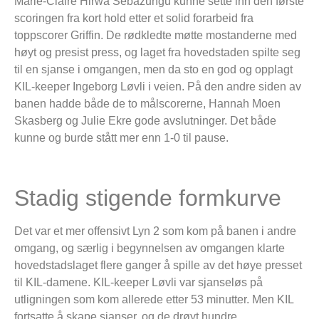
Marie-Claire Hirwa Sebazungu kunne sette inn den første
scoringen fra kort hold etter et solid forarbeid fra
toppscorer Griffin. De rødkledte møtte mostanderne med
høyt og presist press, og laget fra hovedstaden spilte seg
til en sjanse i omgangen, men da sto en god og opplagt
KIL-keeper Ingeborg Løvli i veien. På den andre siden av
banen hadde både de to målscorerne, Hannah Moen
Skasberg og Julie Ekre gode avslutninger. Det både
kunne og burde stått mer enn 1-0 til pause.
Stadig stigende formkurve
Det var et mer offensivt Lyn 2 som kom på banen i andre
omgang, og særlig i begynnelsen av omgangen klarte
hovedstadslaget flere ganger å spille av det høye presset
til KIL-damene. KIL-keeper Løvli var sjanseløs på
utligningen som kom allerede etter 53 minutter. Men KIL
fortsatte å skape sjanser, og de drøyt hundre