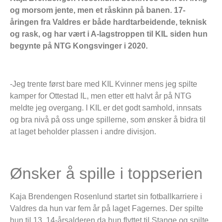
og morsom jente, men et råskinn på banen. 17-
åringen fra Valdres er både hardtarbeidende, teknisk
og rask, og har vært i A-lagstroppen til KIL siden hun
begynte på NTG Kongsvinger i 2020.
-Jeg trente først bare med KIL Kvinner mens jeg spilte
kamper for Ottestad IL, men etter ett halvt år på NTG
meldte jeg overgang. I KIL er det godt samhold, innsats
og bra nivå på oss unge spillerne, som ønsker å bidra til
at laget beholder plassen i andre divisjon.
Ønsker å spille i toppserien
Kaja Brendengen Rosenlund startet sin fotballkarriere i
Valdres da hun var fem år på laget Fagernes. Der spilte
hun til 13, 14-årsalderen da hun flyttet til Stange og spilte