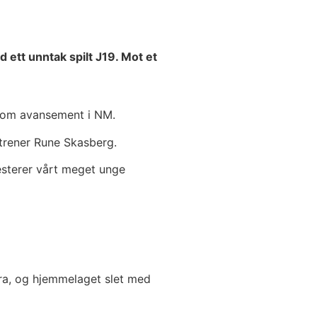
tt unntak spilt J19. Mot et
e om avansement i NM.
 trener Rune Skasberg.
resterer vårt meget unge
bra, og hjemmelaget slet med