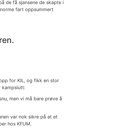
på de få sjansene de skapte i
n enorme fart oppsummert
ren.
p for KIL, og fikk en stor
r kampslutt:
 snu, men vi må bare prøve å
en var nok sikre på at et
eeper hos KFUM.