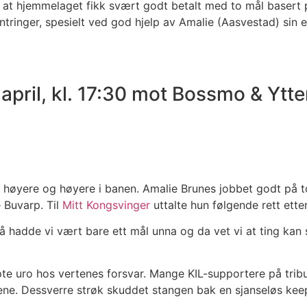
er at hjemmelaget fikk svært godt betalt med to mål basert 
ontringer, spesielt ved god hjelp av Amalie (Aasvestad) si
ril, kl. 17:30 mot Bossmo & Ytte
høyere og høyere i banen. Amalie Brunes jobbet godt på top
 Buvarp. Til
Mitt Kongsvinger
uttalte hun følgende rett ette
så hadde vi vært bare ett mål unna og da vet vi at ting kan
 uro hos vertenes forsvar. Mange KIL-supportere på tribun
askene. Dessverre strøk skuddet stangen bak en sjanseløs k