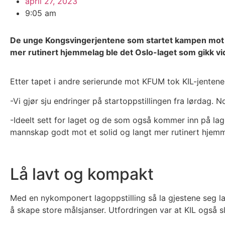
april 27, 2023
9:05 am
De unge Kongsvingerjentene som startet kampen mot K
mer rutinert hjemmelag ble det Oslo-laget som gikk vid
Etter tapet i andre serierunde mot KFUM tok KIL-jente
-Vi gjør sju endringer på startoppstillingen fra lørdag.
-Ideelt sett for laget og de som også kommer inn på lage
mannskap godt mot et solid og langt mer rutinert hjem
Lå lavt og kompakt
Med en nykomponert lagoppstilling så la gjestene seg la
å skape store målsjanser. Utfordringen var at KIL også s