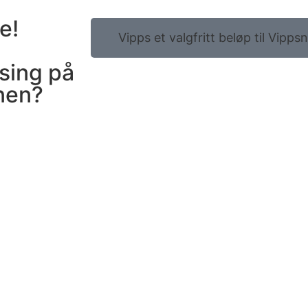
e!
Vipps et valgfritt beløp til Vipps
tsing på
nen?