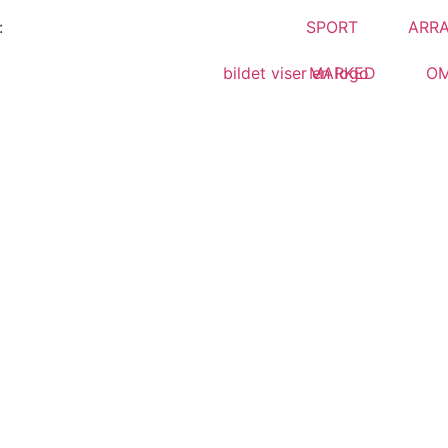
SPORT
ARR
:
MARKED
OM