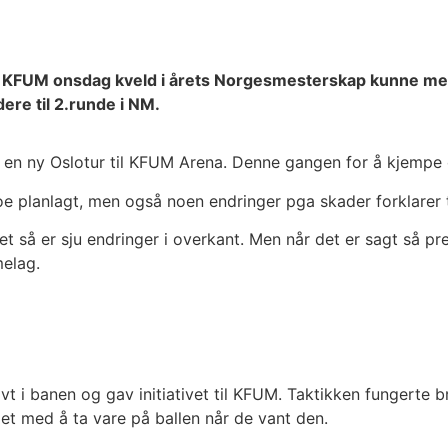
FUM onsdag kveld i årets Norgesmesterskap kunne med e
ere til 2.runde i NM.
ne en ny Oslotur til KFUM Arena. Denne gangen for å kjemp
 Noe planlagt, men også noen endringer pga skader forklarer
t så er sju endringer i overkant. Men når det er sagt så p
melag.
vt i banen og gav initiativet til KFUM. Taktikken fungerte 
let med å ta vare på ballen når de vant den.