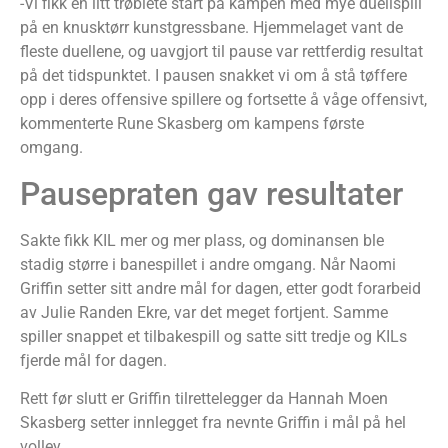
-Vi fikk en litt trøblete start på kampen med mye duellspill
på en knusktørr kunstgressbane. Hjemmelaget vant de
fleste duellene, og uavgjort til pause var rettferdig resultat
på det tidspunktet. I pausen snakket vi om å stå tøffere
opp i deres offensive spillere og fortsette å våge offensivt,
kommenterte Rune Skasberg om kampens første
omgang.
Pausepraten gav resultater
Sakte fikk KIL mer og mer plass, og dominansen ble
stadig større i banespillet i andre omgang. Når Naomi
Griffin setter sitt andre mål for dagen, etter godt forarbeid
av Julie Randen Ekre, var det meget fortjent. Samme
spiller snappet et tilbakespill og satte sitt tredje og KILs
fjerde mål for dagen.
Rett før slutt er Griffin tilrettelegger da Hannah Moen
Skasberg setter innlegget fra nevnte Griffin i mål på hel
volley.