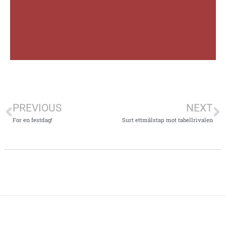
Neste hjemmekamp:
KIL - KFUM
PREVIOUS
NEXT
Lørdag 23. september kl. 14:00
For en festdag!
Surt ettmålstap mot tabellrivalen
Gjemselund stadion
930 tilskuere forrige
hjemmekamp.
Hvor mange kommer nå?