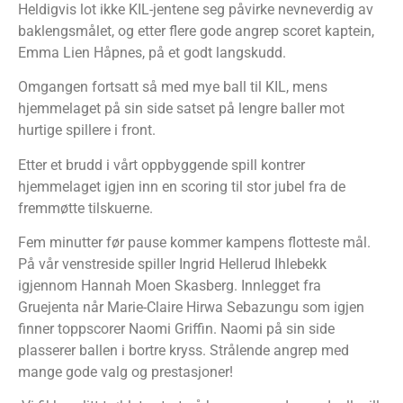
Heldigvis lot ikke KIL-jentene seg påvirke nevneverdig av
baklengsmålet, og etter flere gode angrep scoret kaptein,
Emma Lien Håpnes, på et godt langskudd.
Omgangen fortsatt så med mye ball til KIL, mens
hjemmelaget på sin side satset på lengre baller mot
hurtige spillere i front.
Etter et brudd i vårt oppbyggende spill kontrer
hjemmelaget igjen inn en scoring til stor jubel fra de
fremmøtte tilskuerne.
Fem minutter før pause kommer kampens flotteste mål.
På vår venstreside spiller Ingrid Hellerud Ihlebekk
igjennom Hannah Moen Skasberg. Innlegget fra
Gruejenta når Marie-Claire Hirwa Sebazungu som igjen
finner toppscorer Naomi Griffin. Naomi på sin side
plasserer ballen i bortre kryss. Strålende angrep med
mange gode valg og prestasjoner!