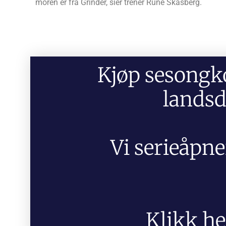
moren er fra Grinder, sier trener Rune Skasberg.
Kjøp sesongko
landsd
Vi serieåpne
Klikk he