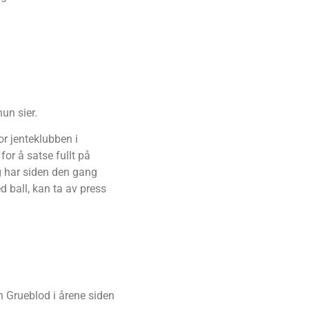
un sier.
or jenteklubben i
for å satse fullt på
og har siden den gang
d ball, kan ta av press
un Grueblod i årene siden