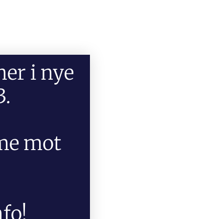
er i nye
3.
mme mot
nfo!