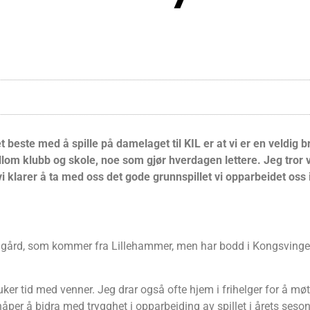
d
t beste med å spille på damelaget til KIL er at vi er en veldig 
om klubb og skole, noe som gjør hverdagen lettere. Jeg tror v
i klarer å ta med oss det gode grunnspillet vi opparbeidet oss i
lgård, som kommer fra Lillehammer, men har bodd i Kongsvinger i
bruker tid med venner. Jeg drar også ofte hjem i frihelger for å m
åper å bidra med trygghet i opparbeiding av spillet i årets seso