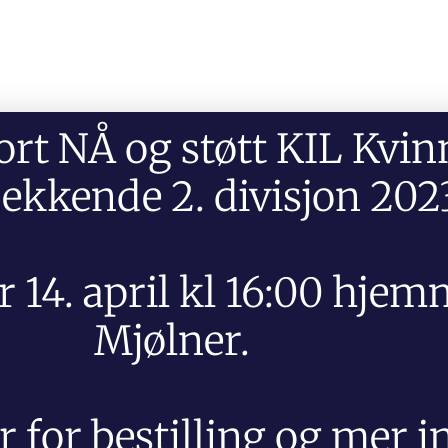
rt NÅ og støtt KIL Kvinn
ekkende 2. divisjon 202
r 14. april kl 16:00 hje
Mjølner.
r for bestilling og mer i