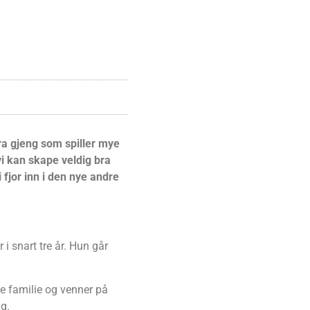
bra gjeng som spiller mye
i kan skape veldig bra
 fjor inn i den nye andre
 snart tre år. Hun går
øte familie og venner på
ng.