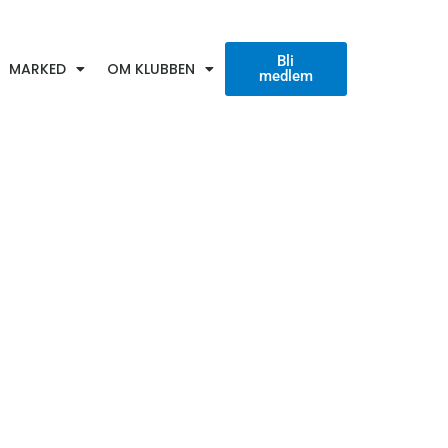
Bli
MARKED
OM KLUBBEN
medlem