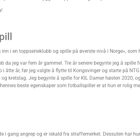
a!
ill
n i en toppserieklubb og spille på øverste nivå i Norge», som h
ubb da jeg var fem år gammel. Tre år senere begynte jeg å spille f
åtte år, før jeg valgte å flytte til Kongsvinger og starte på NTG 
e- og kretslag. Jeg begynte å spille for KIL Damer høsten 2020, 
 hennes beste egenskaper som fotballspiller er at hun er rolig me
sette i gang angrep og er iskald fra straffemerket. Dessuten har h