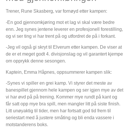
Trener, Rune Skasberg, var fornøyd etter kampen:
-En god gjennomkjøring mot et lag vi skal være bedre
enn. Jeg synes jentene leverer en profesjonell forestilling,
og vi ser ting vi har trent på og utfordret de på i forkant.
-Jeg vil også gi skryt til Elverum etter kampen. De viser at
de er et meget godt 4. divisjonslag og vil garantert kjempe
om opprykk denne sesongen.
Kaptein, Emma Håpnes, oppsummerer kampen slik:
-Synes vi spiller en grei kamp. Vi styrer det meste av
banespillet gjennom hele kampen og ser igjen mye av det
vi har øvd på på trening. Kommer mye rundt på kant og
får satt opp mye bra spill, men mangler litt på siste finish.
Litt unøyaktig til tider, men har fortsatt god tid frem til
seriestart med å justere småting og bli enda vassere i
motstanderens boks.