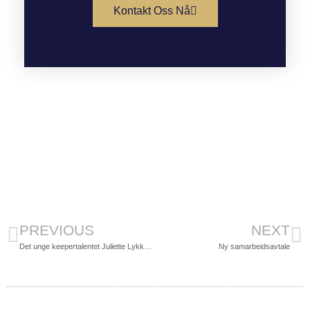
Kontakt Oss Nå
PREVIOUS
NEXT
Det unge keepertalentet Juliette Lykke Skonnord
Ny samarbeidsavtale