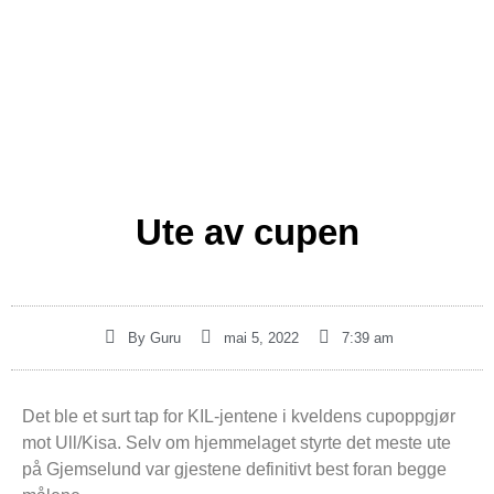
Ute av cupen
By
Guru
mai 5, 2022
7:39 am
Det ble et surt tap for KIL-jentene i kveldens cupoppgjør
mot Ull/Kisa. Selv om hjemmelaget styrte det meste ute
på Gjemselund var gjestene definitivt best foran begge