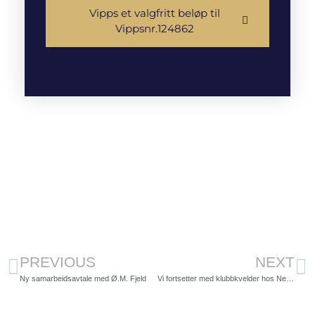
Vipps et valgfritt beløp til
Vippsnr.124862
PREVIOUS
NEXT
Ny samarbeidsavtale med Ø.M. Fjeld
Vi fortsetter med klubbkvelder hos Nemus Kongsvinger.