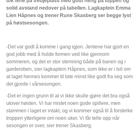
tok ferie på tredjeplass med godt heng på toppen og
solid avstand nedover på tabellen. Lagkaptein Emma
Lien Håpnes og trener Rune Skasberg ser begge lyst
på høstsesongen.
-Det var godt å komme i gang igjen. Jentene har gjort en
god jobb med å holde formen ved like gjennom
sommeren, og det er stor stemning både på banen og i
garderoben, sier lagkaptein Håpnes, som ikke er i tvil om
at laget hennes kommer til bite minst like godt fra seg som
det gjorde i vårsesongen.
-Det er ingen grunn til at vi ikke skulle gjøre det bra også
utover høsten. Vi har mistet noen gode spillere, men
stammen i laget er intakt, og vi kommer også til å forsterke
troppen ytterligere om noen uker. Vi får telle opp når
sesongen er over, sier trener Skasberg.