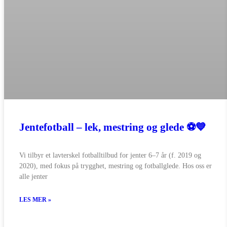
Jentefotball – lek, mestring og glede ⚽💙
Vi tilbyr et lavterskel fotballtilbud for jenter 6–7 år (f. 2019 og
2020), med fokus på trygghet, mestring og fotballglede. Hos oss er
alle jenter
LES MER »