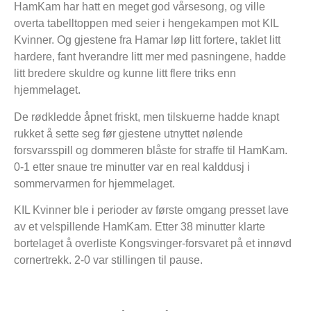
HamKam har hatt en meget god vårsesong, og ville
overta tabelltoppen med seier i hengekampen mot KIL
Kvinner. Og gjestene fra Hamar løp litt fortere, taklet litt
hardere, fant hverandre litt mer med pasningene, hadde
litt bredere skuldre og kunne litt flere triks enn
hjemmelaget.
De rødkledde åpnet friskt, men tilskuerne hadde knapt
rukket å sette seg før gjestene utnyttet nølende
forsvarsspill og dommeren blåste for straffe til HamKam.
0-1 etter snaue tre minutter var en real kalddusj i
sommervarmen for hjemmelaget.
KIL Kvinner ble i perioder av første omgang presset lave
av et velspillende HamKam. Etter 38 minutter klarte
bortelaget å overliste Kongsvinger-forsvaret på et innøvd
cornertrekk. 2-0 var stillingen til pause.