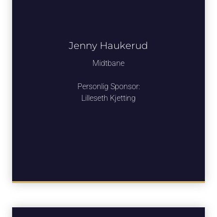
Jenny Haukerud
Midtbane
Personlig Sponsor:
Lilleseth Kjetting