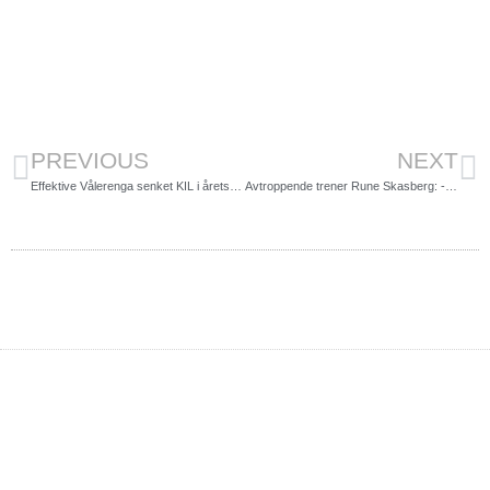
PREVIOUS
NEXT
Effektive Vålerenga senket KIL i årets siste kamp
Avtroppende trener Rune Skasberg: -De som setter laget først skinner mest på banen!