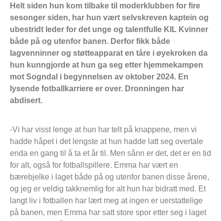
Helt siden hun kom tilbake til moderklubben for fire
sesonger siden, har hun vært selvskreven kaptein og
ubestridt leder for det unge og talentfulle KIL Kvinner
både på og utenfor banen. Derfor fikk både
lagvenninner og støtteapparat en tåre i øyekroken da
hun kunngjorde at hun ga seg etter hjemmekampen
mot Sogndal i begynnelsen av oktober 2024. En
lysende fotballkarriere er over. Dronningen har
abdisert.
-Vi har visst lenge at hun har telt på knappene, men vi
hadde håpet i det lengste at hun hadde latt seg overtale
enda en gang til å ta et år til. Men sånn er det, det er en tid
for alt, også for fotballspillere. Emma har vært en
bærebjelke i laget både på og utenfor banen disse årene,
og jeg er veldig takknemlig for alt hun har bidratt med. Et
langt liv i fotballen har lært meg at ingen er uerstattelige
på banen, men Emma har satt store spor etter seg i laget