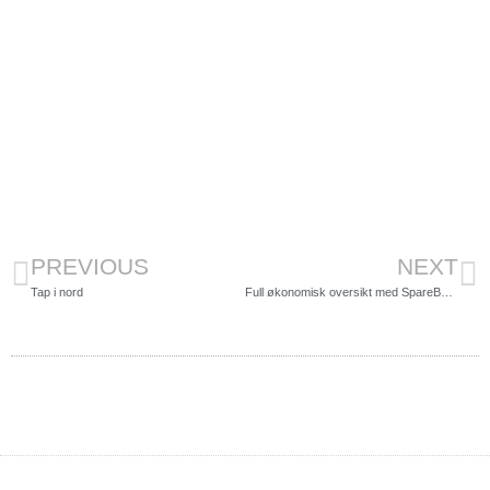
PREVIOUS
NEXT
Tap i nord
Full økonomisk oversikt med SpareBank 1 mobilbank