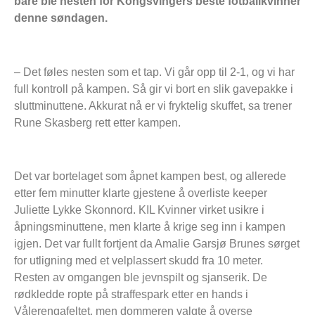
bare ble nesten for Kongsvingers beste fotballkvinner
denne søndagen.
– Det føles nesten som et tap. Vi går opp til 2-1, og vi har
full kontroll på kampen. Så gir vi bort en slik gavepakke i
sluttminuttene. Akkurat nå er vi fryktelig skuffet, sa trener
Rune Skasberg rett etter kampen.
Det var bortelaget som åpnet kampen best, og allerede
etter fem minutter klarte gjestene å overliste keeper
Juliette Lykke Skonnord. KIL Kvinner virket usikre i
åpningsminuttene, men klarte å krige seg inn i kampen
igjen. Det var fullt fortjent da Amalie Garsjø Brunes sørget
for utligning med et velplassert skudd fra 10 meter.
Resten av omgangen ble jevnspilt og sjanserik. De
rødkledde ropte på straffespark etter en hands i
Vålerengafeltet, men dommeren valgte å overse